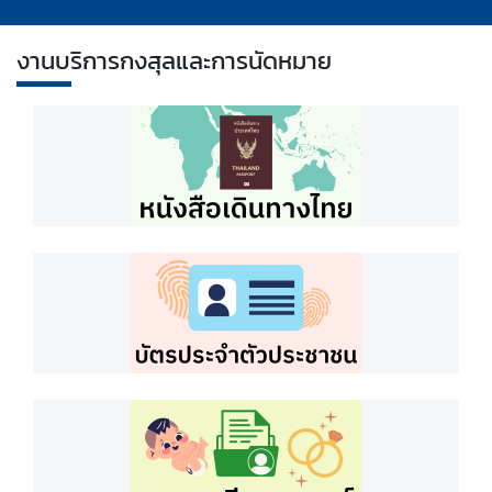
ไ
ท
งานบริการกงสุลและการนัดหมาย
ย
ต
ร
ว
จ
ล
ง
ต
ร
า
(
V
i
s
a