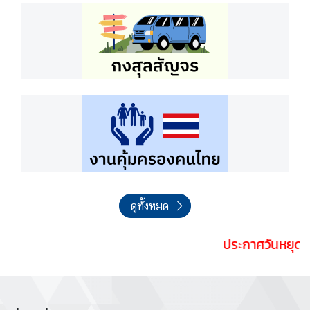
ล
ะ
กิ
จ
ก
ร
ร
ม
เ
กี่
ย
ดูทั้งหมด
ว
กั
ประกาศวันหยุดราช
บ
ส
ถ
า