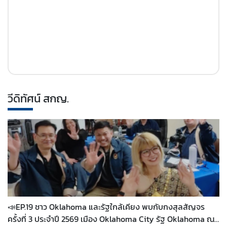
วีดิทัศน์ สกญ.
📣EP.19 ชาว Oklahoma และรัฐใกล้เคียง พบกับกงสุลสัญจร
ครั้งที่ 3 ประจำปี 2569 เมือง Oklahoma City รัฐ Oklahoma ณ