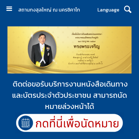
สถานกงสุลใหญ่ ณ นครชิคาโก
Language
ห
น้
า
ห
ลั
ก
ง
า
ติดต่อขอรับบริการงานหนังสือเดินทาง
น
บ
และบัตรประจำตัวประชาชน สามารถนัด
ริ
หมายล่วงหน้าได้
ก
า
ร
ค
น