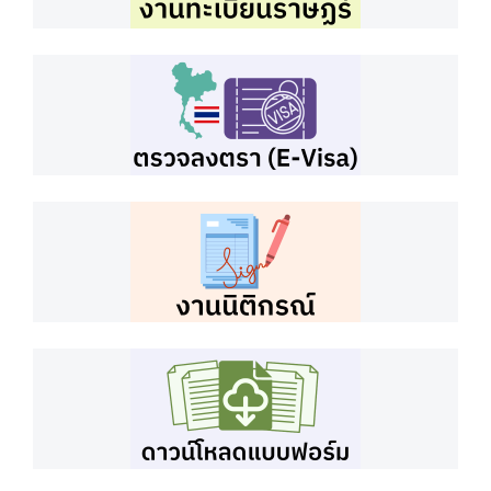
)
ป
ร
ะ
ก
า
ศ
ส
ก
ญ
.
ข่
า
ว
แ