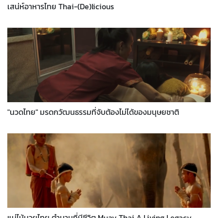
เสน่ห์อาหารไทย Thai-(De)licious
"นวดไทย" มรดกวัฒนธรรมที่จับต้องไม่ได้ของมนุษยชาติ
แม่ไม้มวยไทย ตำนานที่มีชีวิต Muay Thai A Living Legacy