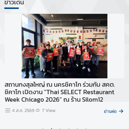
ข่าวเด่น
น
ก
ง
สุ
ล
ใ
ห
ญ่
ฯ
ติ
สถานกงสุลใหญ่ ณ นครชิคาโก ร่วมกับ สคต.
ก
ด
ชิคาโก เปิดงาน "Thai SELECT Restaurant
อ
ต่
อ
Week Chicago 2026" ณ ร้าน Silom12
4 ส.ค. 2569
7
View
อ่านต่อ