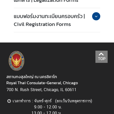
ไ
ท
แบบฟอร์มงานทะเบียนครอบครัว |
ย
Civil Registration Forms
ต
ร
ว
จ
ล
TOP
ง
ต
ร
สถานกงสุลใหญ่ ณ นครชิคาโก
า
Royal Thai Consulate-General, Chicago
(
700 N. Rush Street, Chicago, IL 60611
V
i
เวลาทำการ : จันทร์-ศุกร์ (ยกเว้นวันหยุดราชการ)
s
9.00 - 12.00 น.
a
13.00 - 17.00 น.