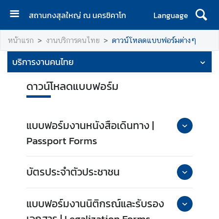
สถานกงสุลใหญ่ ณ นครชิคาโก
Language
ห
หน้าแรก
งานบริการคนไทย
ดาวน์โหลดแบบฟอร์มต่างๆ
น้
า
บริการงานคนไทย
ห
ลั
ดาวน์โหลดแบบฟอร์ม
ก
ง
า
แบบฟอร์มงานหนังสือเดินทาง |
น
Passport Forms
บ
ริ
ก
บัตรประจำตัวประชาชน
า
ร
แบบฟอร์มงานนิติกรณ์และรับรอง
ค
น
เอกสาร | Legalization Forms