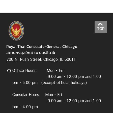
e
m
e
n
t
TOP
N
e
Royal Thai Consulate-General, Chicago
w
สถานกงสุลใหญ่ ณ นครชิคาโก
s
700 N. Rush Street, Chicago, IL 60611
&
A
Office Hours: Mon - Fri
c
9.00 am - 12.00 pm and 1.00
t
pm - 5.00 pm (except official holidays)
i
v
Consular Hours: Mon - Fri
i
9.00 am - 12.00 pm and 1.00
t
pm - 4.00 pm
i