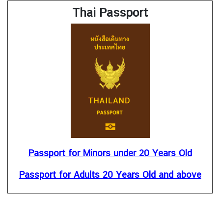
a
Thai Passport
r
S
e
r
v
i
c
e
s
A
Passport for Minors under 20 Years Old
n
n
Passport for Adults 20 Years Old and above
o
u
n
c