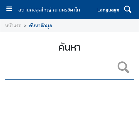
สถานกงสุลใหญ่ ณ นครชิคาโก
Language
ห
หน้าแรก
ค้นหาข้อมูล
น้
า
ห
ค้นหา
ลั
ก
ง
า
น
บ
ริ
ก
า
ร
ค
น