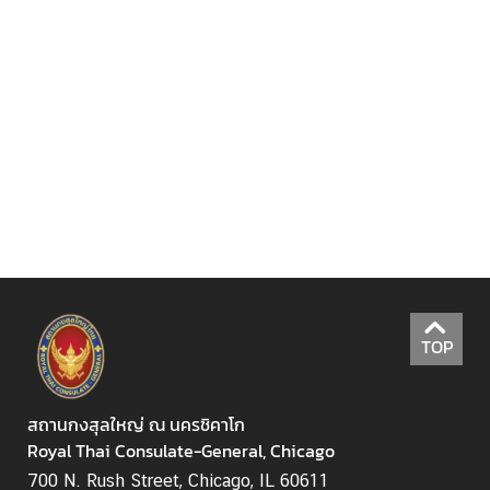
)
ป
ร
ะ
ก
า
ศ
ส
ก
ญ
.
TOP
ข่
สถานกงสุลใหญ่ ณ นครชิคาโก
า
Royal Thai Consulate-General, Chicago
ว
แ
700 N. Rush Street, Chicago, IL 60611